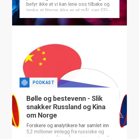
betyr ikke at vi kan lene oss tilbake og
tenke at Norge ikke er et mål, sier FFI-
forskerne Paul Buvarp og Eskil
Grendahl Sivertsen.
PODKAST
Bølle og bestevenn - Slik
snakker Russland og Kina
om Norge
Forskere og analytikere har samlet inn
5,2 millioner innlegg fra russiske og
kinesiske profiler på sosiale medier. De