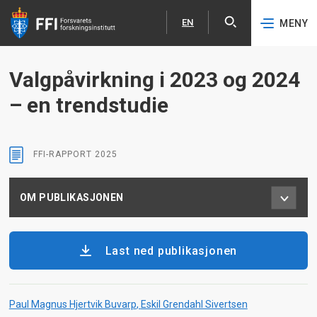
EN
MENY
Åpne
English
Hopp til hovedinnhold
Valgpåvirkning i 2023 og 2024
– en trendstudie
FFI-RAPPORT
2025
OM PUBLIKASJONEN
Last ned publikasjonen
Paul Magnus Hjertvik Buvarp
Eskil Grendahl Sivertsen