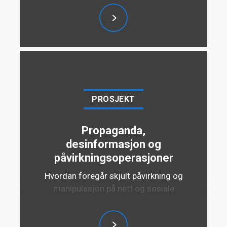
PROSJEKT
Propaganda,
desinformasjon og
påvirkningsoperasjoner
Hvordan foregår skjult påvirkning og
manipulasjon på nett og sosiale
medier, hvilken risiko utgjør det for
Norges politiske og militære
handlefrihet og hvordan kan vi som