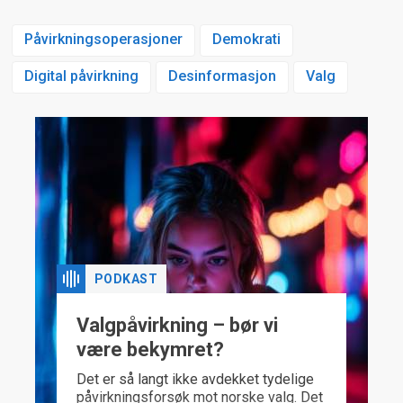
Påvirkningsoperasjoner
Demokrati
Digital påvirkning
Desinformasjon
Valg
PODKAST
Valgpåvirkning – bør vi
være bekymret?
Det er så langt ikke avdekket tydelige
påvirkningsforsøk mot norske valg. Det