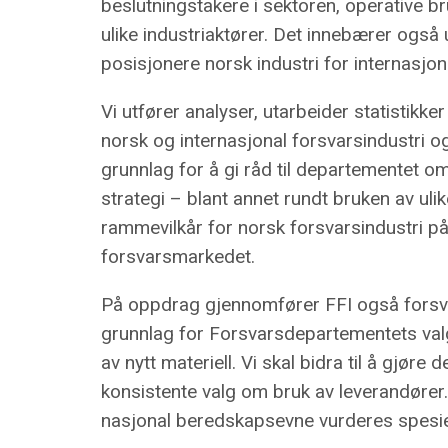
beslutningstakere i sektoren, operative b
ulike industriaktører. Det innebærer også 
posisjonere norsk industri for internasjo
Vi utfører analyser, utarbeider statistikker
norsk og internasjonal forsvarsindustri 
grunnlag for å gi råd til departementet om
strategi – blant annet rundt bruken av uli
rammevilkår for norsk forsvarsindustri p
forsvarsmarkedet.
På oppdrag gjennomfører FFI også forsvar
grunnlag for Forsvarsdepartementets valg 
av nytt materiell. Vi skal bidra til å gjøre
konsistente valg om bruk av leverandører
nasjonal beredskapsevne vurderes spesie