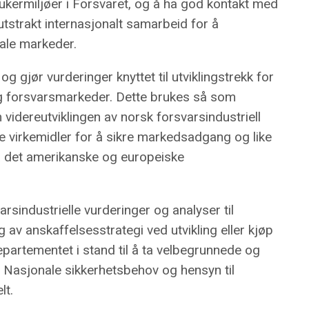
rukermiljøer i Forsvaret, og å ha god kontakt med
utstrakt internasjonalt samarbeid for å
nale markeder.
 og gjør vurderinger knyttet til utviklingstrekk for
og forsvarsmarkeder. Dette brukes så som
 videreutviklingen av norsk forsvarsindustriell
ke virkemidler for å sikre markedsadgang og like
å det amerikanske og europeiske
sindustrielle vurderinger og analyser til
av anskaffelsesstrategi ved utvikling eller kjøp
 departementet i stand til å ta velbegrunnede og
. Nasjonale sikkerhetsbehov og hensyn til
lt.